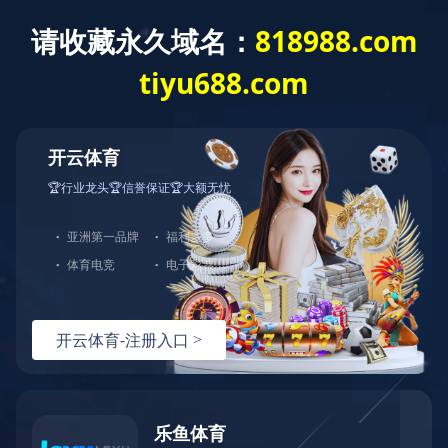
大发在线登录官网
大发在线登录官网-大发（中国）
大发在线登录官网-大发（中国）
振动盘
电子五金/塑料类精密振动
盘
食品/医药/小商品类振动
盘
振动顶盘展示
振动盘辅助设备展示
涂层举例
非标自动化产品
振动盘展示
振动底座展示
控制器展示
行业用途展示