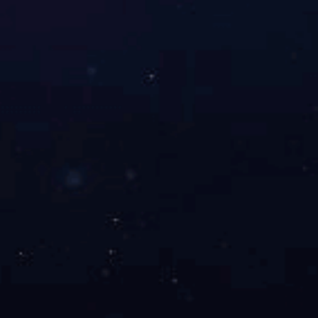
如，“短时”和“断续”的震动盘不能长期运行，因其绕组
线径及额定电流均比长期运行震动盘小。
上一条：
没有了
下一条：
自动上料振动盘的调整方法有哪些
大发在线登录官网相关的文章
螺丝振动盘速度不稳定原因分析？
自动上料振动盘的调整方法有哪些
相关产品
自动送料仓
版权所有
福建道同机械有限公司
（
coylbz.com
）电话：
15392003981 地址：福州市仓山区连坂村连坂新村4号
备案