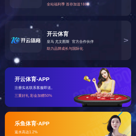
理办法。
一、主绕组短路。可用检查灯检查绕组，若断路点
在绕组外部，可重新接好并包扎绝缘；若断路点在绕组
内部，则应拆除重绕。
二、风道阻塞。此时应用毛刷将风道清理干净。
三、电枢铁心绝缘损坏。此时应重新更换绝缘。
四、电枢绕组短路。可用短路侦查器检查，若短路
点在绕组外部，可进行包扎绝缘；若短路点在绕组内
部，则应拆除重绕。