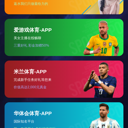
五、通风量不够。如鼓风机的风量、风速不足，震
动盘内部的热量就无法排出而过热，应更换适当的通风
设备。
六、斜叶风扇的旋转方向不当，与震动盘不配合。
此时应调整斜叶风扇使其与震动盘相配合。从理论上讲
震动盘均可正反转，但有些震动盘的风扇有方向性，如
反了，温升会出许多。