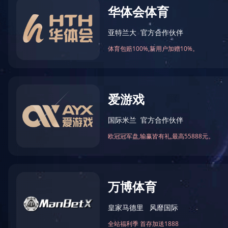
新闻资讯
公司动态
振动盘知识
关于我们
联系我们
产品导航
大发在线登录官网-大发（中国）
电子五金/塑料类精密振动盘
食品/医药/小商品类振动盘
振动盘辅助设备展示
涂层举例
振动盘展示
振动底座展示
振动盘知识