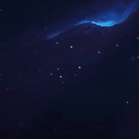
上一条:
电子零件振动盘
下一条:
振动盘
大发在线登录官网相关的文章
浅析振动盘工作原理
振动盘厂家告诉你振动盘振动乏力或过慢的原因
福州道同带你认识什么是振动盘
揭秘振动盘底座如何鉴别好坏
相关产品
福州振动盘底座