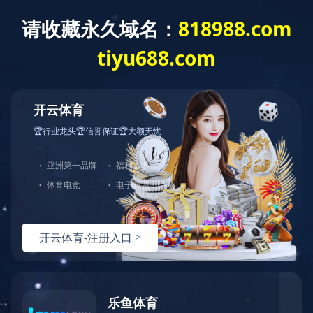
大发在线登录官网
大发在线登录官网-大发（中国）
大发在线登录官网-大发（中国）
振动盘
电子五金/塑料类精密振动
盘
食品/医药/小商品类振动
盘
振动顶盘展示
振动盘辅助设备展示
涂层举例
非标自动化产品
振动盘展示
振动底座展示
控制器展示
行业用途展示